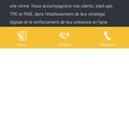
site vitrine. Nous accompagnons nos clients, start-ups,
TPE et PME, dans l'établissement de leur stratégie
digitale et le renforcement de leur présence en ligne.
Nous contacter
: 28 rue du Sentier, 75002 Paris
Horaires
: du lundi au vendredi, de 9h00 à 19h00
Devis
Contact
Téléphone
Vos besoins
Moderniser votre site vitrine
Développer votre notoriété
Attirer plus de visiteurs
Générer plus de prospects
Gagner des parts de marché
Vous étendre à l'international