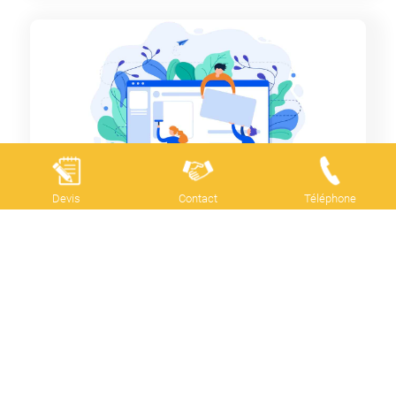
Devis
Contact
Téléphone
3 manières de promouvoir votre
site web
Contenu SEO
,
Netlinking
,
Référencement naturel
(SEO)