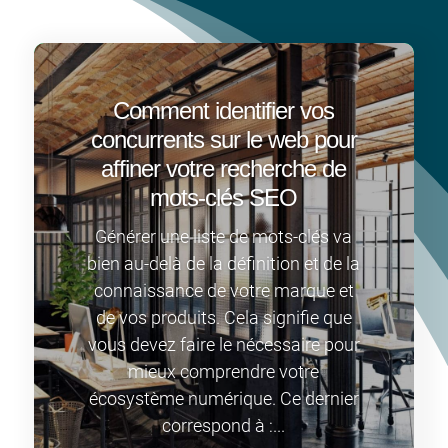
Comment identifier vos
concurrents sur le web pour
affiner votre recherche de
mots-clés SEO
Générer une liste de mots-clés va
bien au-delà de la définition et de la
connaissance de votre marque et
de vos produits. Cela signifie que
vous devez faire le nécessaire pour
mieux comprendre votre
écosystème numérique. Ce dernier
correspond à :...