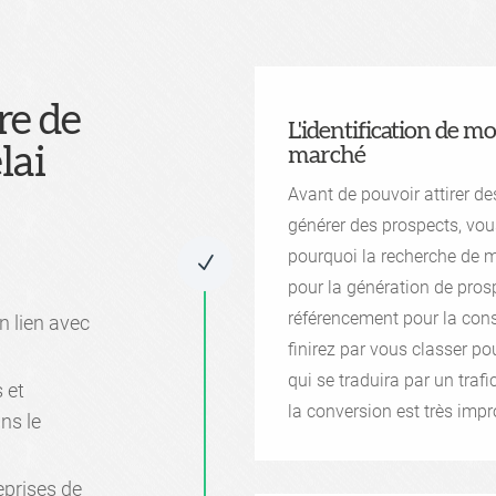
re de
L'identification de m
lai
marché
Avant de pouvoir attirer des
générer des prospects, vous
pourquoi la recherche de 
N
pour la génération de pro
référencement pour la cons
n lien avec
finirez par vous classer p
qui se traduira par un trafi
 et
la conversion est très imp
ns le
eprises de