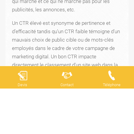
qui marche et ce qui ne marche pas pour les
publicités, les annonces, etc.
Un CTR élevé est synonyme de pertinence et
d’efficacité tandis qu’un CTR faible témoigne d’un
mauvais choix de public cible ou de mots-clés
employés dans le cadre de votre campagne de
marketing digital. Un bon CTR impacte
directement le classement d’un site web dans la
SERP. Pourquoi ? Un taux de clics élevé génère un
trafic par impression supérieur aux autres sites
Devis
Contact
Téléphone
situés dans les moteurs de recherches. Sans
oublier qu’il présente également un
accroissement des conversions de la page de
destination selon l’expérience du visiteur.
Contactez nos
experts WordPress Paris
pour
améliorer votre CTR !