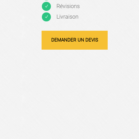
Révisions
N
Livraison
N
DEMANDER UN DEVIS