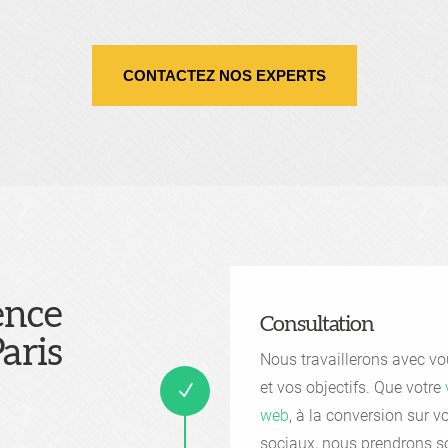
CONTACTEZ NOS EXPERTS
ence
Consultation
aris
Nous travaillerons avec vou
et vos objectifs. Que votre
N
web
, à la conversion sur v
sociaux, nous prendrons s