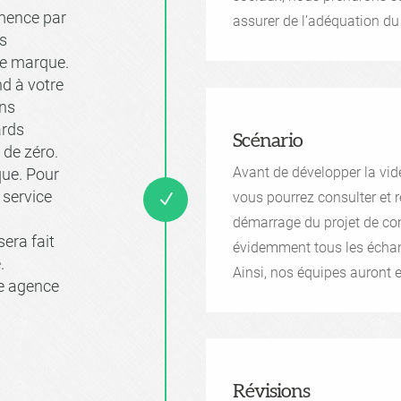
mence par
assurer de l’adéquation du 
us
tre marque.
nd à votre
ons
ards
Scénario
 de zéro.
Avant de développer la vidé
rque. Pour
 service
vous pourrez consulter et r
N
démarrage du projet de conc
era fait
évidemment tous les écha
.
Ainsi, nos équipes auront e
re agence
Révisions